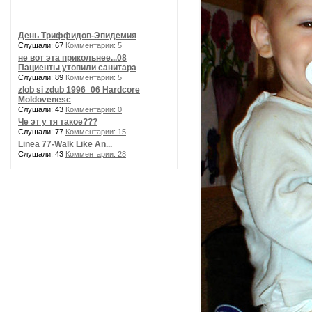
День Триффидов-Эпидемия
Слушали: 67
Комментарии: 5
не вот эта прикольнее...08
Пациенты утопили санитара
Слушали: 89
Комментарии: 5
zlob si zdub 1996_06 Hardcore
Moldovenesc
Слушали: 43
Комментарии: 0
Че эт у тя такое???
Слушали: 77
Комментарии: 15
Linea 77-Walk Like An...
Слушали: 43
Комментарии: 28