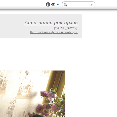
Аппа-паппа рок-архив
{%CNT_NAV%}
Фотоальбом « фотки и вообще »