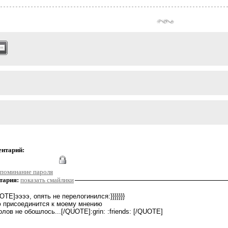
ентарий:
поминание пароля
тария:
показать смайлики