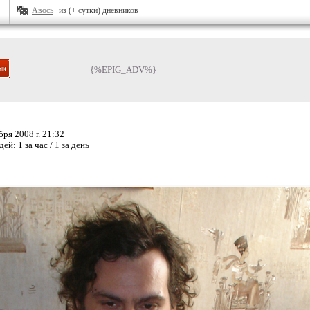
Авось
из (+ сутки) дневников
{%EPIG_ADV%}
ря 2008 г. 21:32
дей:
1 за час / 1 за день