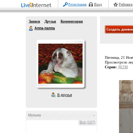
Регистрация
Вход
Рейтинги
Записи
Друзья
Комментарии
Аппа-паппа
Пятница, 21 Нояб
Просмотрело лю
Серия:
ДЕТИ
В друзья
Музыка
-
Все (107)