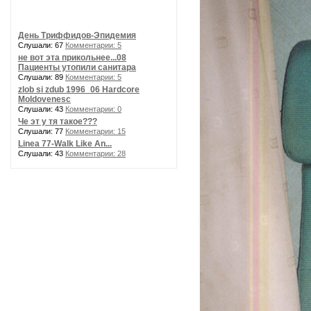
День Триффидов-Эпидемия
Слушали: 67
Комментарии: 5
не вот эта прикольнее...08
Пациенты утопили санитара
Слушали: 89
Комментарии: 5
zlob si zdub 1996_06 Hardcore
Moldovenesc
Слушали: 43
Комментарии: 0
Че эт у тя такое???
Слушали: 77
Комментарии: 15
Linea 77-Walk Like An...
Слушали: 43
Комментарии: 28