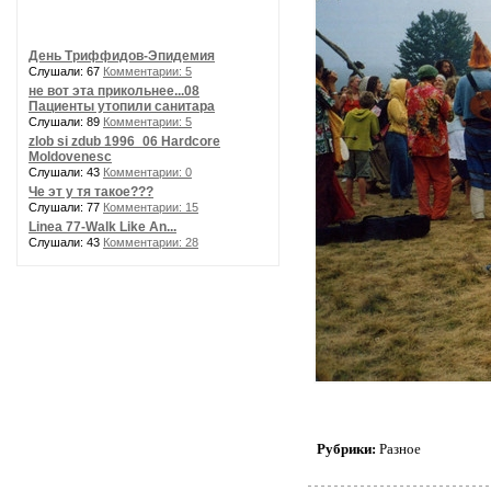
День Триффидов-Эпидемия
Слушали: 67
Комментарии: 5
не вот эта прикольнее...08
Пациенты утопили санитара
Слушали: 89
Комментарии: 5
zlob si zdub 1996_06 Hardcore
Moldovenesc
Слушали: 43
Комментарии: 0
Че эт у тя такое???
Слушали: 77
Комментарии: 15
Linea 77-Walk Like An...
Слушали: 43
Комментарии: 28
Рубрики:
Разное