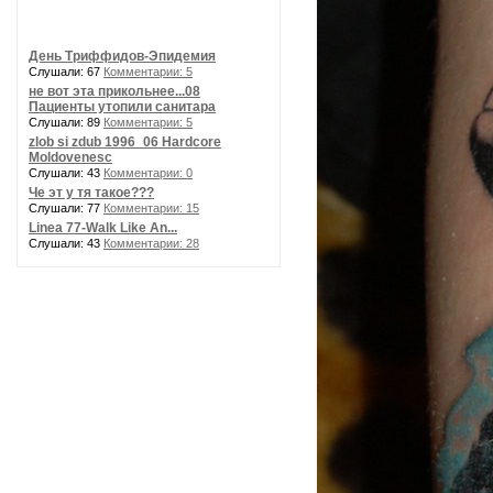
День Триффидов-Эпидемия
Слушали: 67
Комментарии: 5
не вот эта прикольнее...08
Пациенты утопили санитара
Слушали: 89
Комментарии: 5
zlob si zdub 1996_06 Hardcore
Moldovenesc
Слушали: 43
Комментарии: 0
Че эт у тя такое???
Слушали: 77
Комментарии: 15
Linea 77-Walk Like An...
Слушали: 43
Комментарии: 28