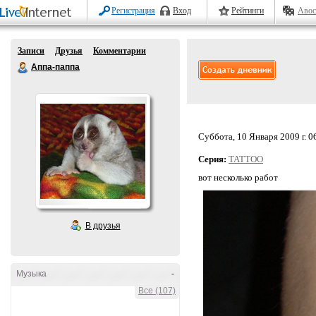
Регистрация
Вход
Рейтинги
Авос
Записи
Друзья
Комментарии
Аппа-паппа
Суббота, 10 Января 2009 г. 0
Серия:
TATTOO
вот несколько работ
В друзья
Музыка
-
Все (107)