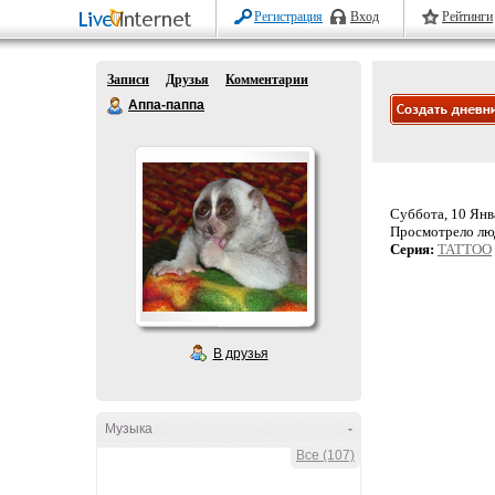
Регистрация
Вход
Рейтинги
Записи
Друзья
Комментарии
Аппа-паппа
Суббота, 10 Янва
Просмотрело лю
Серия:
TATTOO
В друзья
Музыка
-
Все (107)