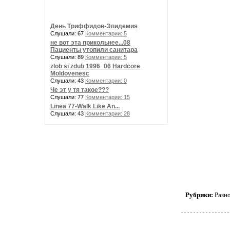
День Триффидов-Эпидемия
Слушали: 67
Комментарии: 5
не вот эта прикольнее...08
Пациенты утопили санитара
Слушали: 89
Комментарии: 5
zlob si zdub 1996_06 Hardcore
Moldovenesc
Слушали: 43
Комментарии: 0
Че эт у тя такое???
Слушали: 77
Комментарии: 15
Linea 77-Walk Like An...
Слушали: 43
Комментарии: 28
Рубрики:
Разн