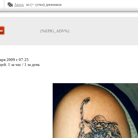
Авось
из (+ сутки) дневников
{%EPIG_ADV%}
ря 2009 г. 07:25
дей:
1 за час / 1 за день