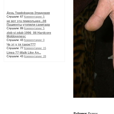
День Триффидов-Эпидемия
Слушали: 67
Комментарии: 5
не вот эта прикольнее...08
Пациенты утопили санитара
Слушали: 89
Комментарии: 5
zlob si zdub 1996_06 Hardcore
Moldovenesc
Слушали: 43
Комментарии: 0
Че эт у тя такое???
Слушали: 77
Комментарии: 15
Linea 77-Walk Like An...
Слушали: 43
Комментарии: 28
Рубрики:
Разное