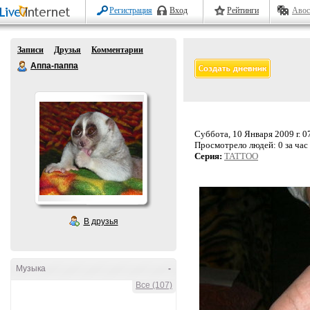
Регистрация
Вход
Рейтинги
Авос
Записи
Друзья
Комментарии
Аппа-паппа
Суббота, 10 Января 2009 г. 0
Просмотрело людей:
0 за час
Серия:
TATTOO
В друзья
Музыка
-
Все (107)