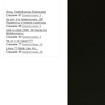
День Триффидов-Эпидемия
Слушали: 67
Комментарии: 5
не вот эта прикольнее...08
Пациенты утопили санитара
Слушали: 89
Комментарии: 5
zlob si zdub 1996_06 Hardcore
Moldovenesc
Слушали: 43
Комментарии: 0
Че эт у тя такое???
Слушали: 77
Комментарии: 15
Linea 77-Walk Like An...
Слушали: 43
Комментарии: 28