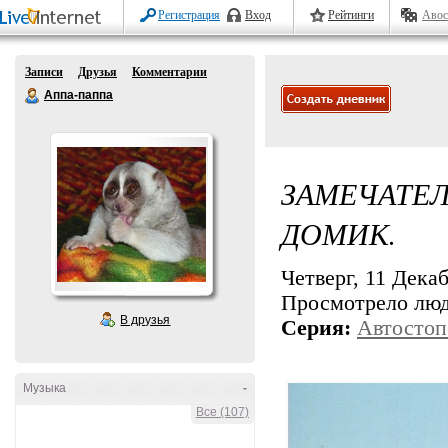
Регистрация
Вход
Рейтинги
Авос
Записи
Друзья
Комментарии
Аппа-паппа
ЗАМЕЧАТЕ
ДОМИК.
Четверг, 11 Декаб
Просмотрело лю
В друзья
Серия:
Автостоп
Музыка
-
Все (107)