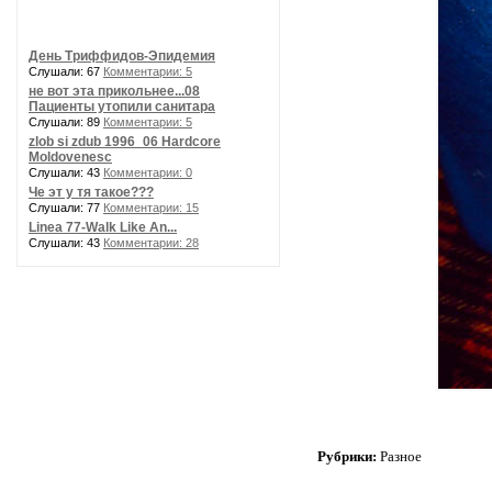
День Триффидов-Эпидемия
Слушали: 67
Комментарии: 5
не вот эта прикольнее...08
Пациенты утопили санитара
Слушали: 89
Комментарии: 5
zlob si zdub 1996_06 Hardcore
Moldovenesc
Слушали: 43
Комментарии: 0
Че эт у тя такое???
Слушали: 77
Комментарии: 15
Linea 77-Walk Like An...
Слушали: 43
Комментарии: 28
Рубрики:
Разное