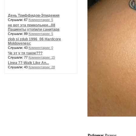
День Триффидов-Эпидемия
Слушали: 67
Комментарии: 5
не вот эта прикольнее...08
Пациенты утопили санитара
Слушали: 89
Комментарии: 5
zlob si zdub 1996_06 Hardcore
Moldovenesc
Слушали: 43
Комментарии: 0
Че эт у тя такое???
Слушали: 77
Комментарии: 15
Linea 77-Walk Like An...
Слушали: 43
Комментарии: 28
Рубрики:
Разное