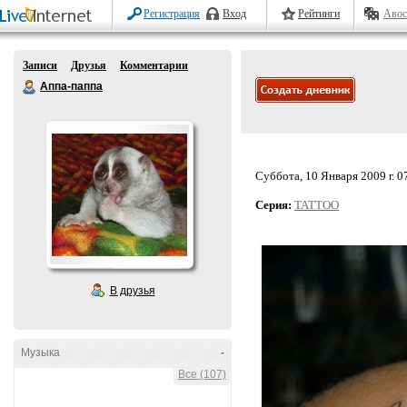
Регистрация
Вход
Рейтинги
Авос
Записи
Друзья
Комментарии
Аппа-паппа
Суббота, 10 Января 2009 г. 0
Серия:
TATTOO
В друзья
Музыка
-
Все (107)