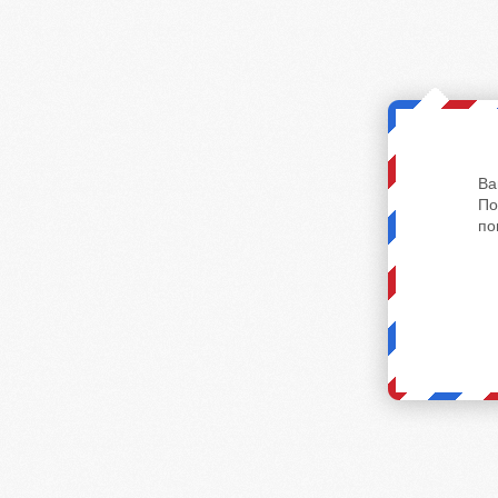
Ва
По
по