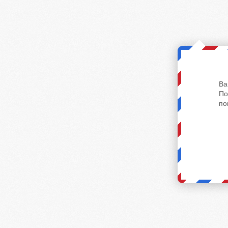
Ва
По
по