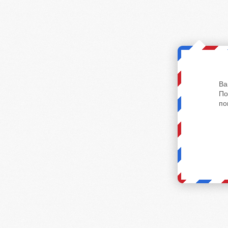
Ва
По
по