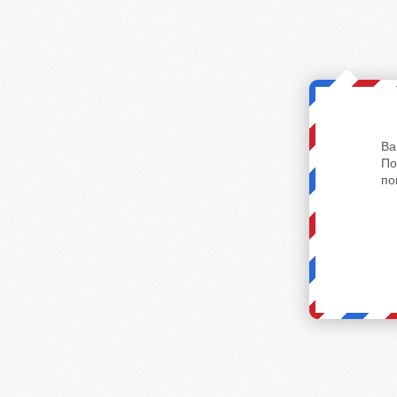
Ва
По
по