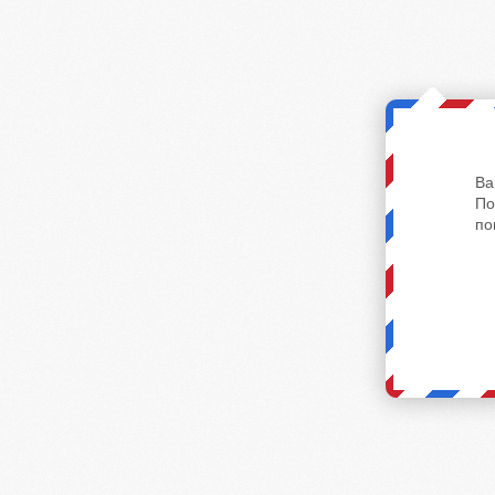
Ва
По
по