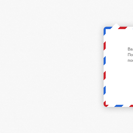
Ва
По
по