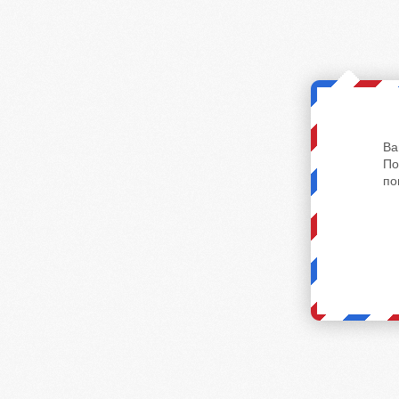
Ва
По
по