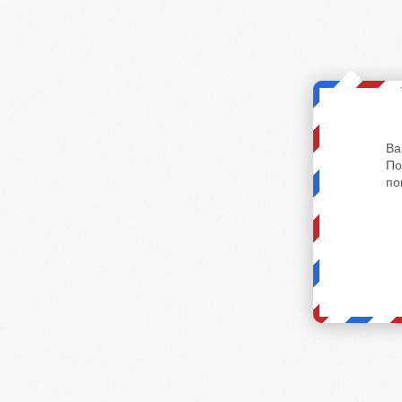
Ва
По
по