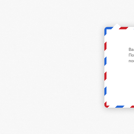
Ва
По
по