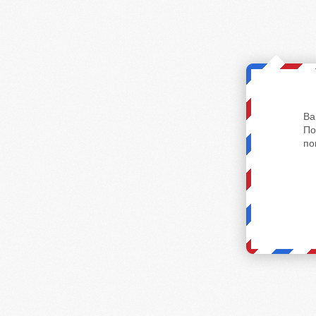
Ва
По
по