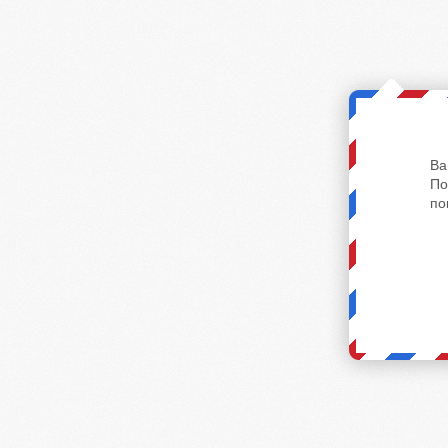
Ва
По
по