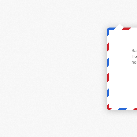
Ва
По
по