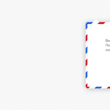
Ва
По
по