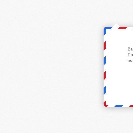
Ва
По
по