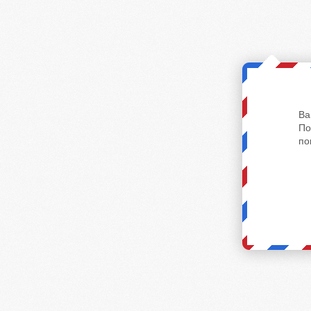
Ва
По
по