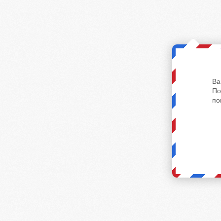
Ва
По
по