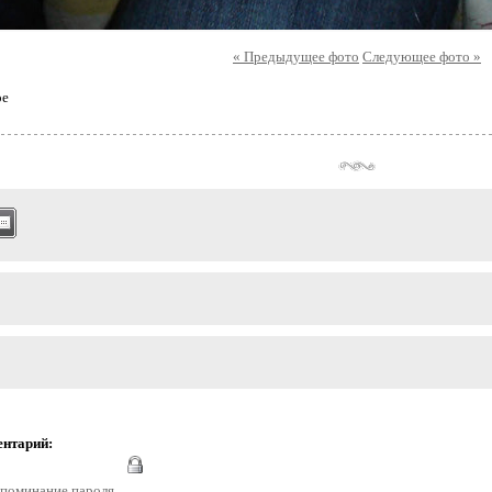
« Предыдущее фото
Следующее фото »
ое
ентарий:
поминание пароля