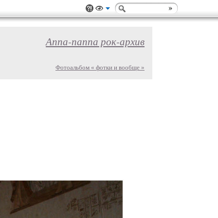
Аппа-паппа рок-архив
Фотоальбом « фотки и вообще »