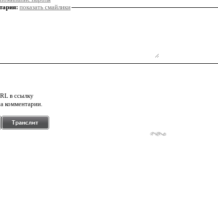
тария:
показать смайлики
RL в ссылку
а комментарии.