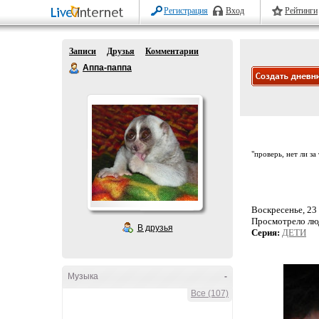
Регистрация
Вход
Рейтинги
Записи
Друзья
Комментарии
Аппа-паппа
"проверь, нет ли за
Воскресенье, 23 
Просмотрело лю
В друзья
Серия:
ДЕТИ
Музыка
-
Все (107)