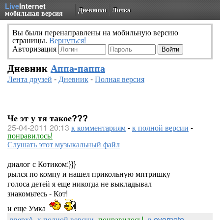
Live
Internet
Дневники
Личка
мобильная версия
Вы были перенаправлены на мобильную версию
страницы.
Вернуться!
Авторизация
Дневник
Аппа-паппа
Лента друзей
-
Дневник
-
Полная версия
Че эт у тя такое???
25-04-2011 20:13
к комментариям
-
к полной версии
-
понравилось!
Слушать этот музыкальный файл
диалог с Котиком:}}}
рылся по компу и нашел прикольную мптришку
голоса детей я еще никогда не выкладывал
знакомьтесь - Кот!
и еще Умка
вверх^
к полной версии
понравилось!
в evernote