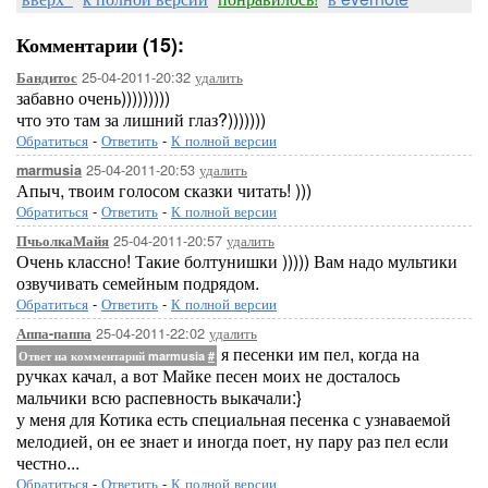
Комментарии (15):
25-04-2011-20:32
удалить
Бандитос
забавно очень)))))))))
что это там за лишний глаз?)))))))
Обратиться
-
Ответить
-
К полной версии
25-04-2011-20:53
удалить
marmusia
Апыч, твоим голосом сказки читать! )))
Обратиться
-
Ответить
-
К полной версии
25-04-2011-20:57
удалить
ПчьолкаМайя
Очень классно! Такие болтунишки ))))) Вам надо мультики
озвучивать семейным подрядом.
Обратиться
-
Ответить
-
К полной версии
25-04-2011-22:02
удалить
Аппа-паппа
я песенки им пел, когда на
Ответ на комментарий marmusia
#
ручках качал, а вот Майке песен моих не досталось
мальчики всю распевность выкачали:}
у меня для Котика есть специальная песенка с узнаваемой
мелодией, он ее знает и иногда поет, ну пару раз пел если
честно...
Обратиться
-
Ответить
-
К полной версии