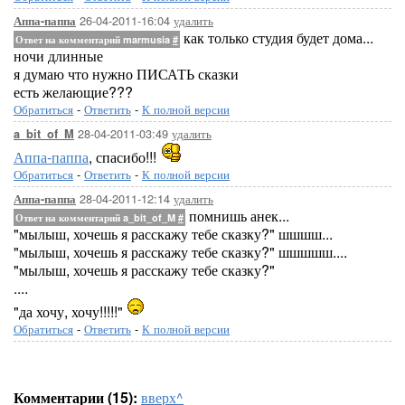
26-04-2011-16:04
удалить
Аппа-паппа
как только студия будет дома...
Ответ на комментарий marmusia
#
ночи длинные
я думаю что нужно ПИСАТЬ сказки
есть желающие???
Обратиться
-
Ответить
-
К полной версии
28-04-2011-03:49
удалить
a_bit_of_M
Аппа-паппа
, спасибо!!!
Обратиться
-
Ответить
-
К полной версии
28-04-2011-12:14
удалить
Аппа-паппа
помнишь анек...
Ответ на комментарий a_bit_of_M
#
"мылыш, хочешь я расскажу тебе сказку?" шшшш...
"мылыш, хочешь я расскажу тебе сказку?" шшшшш....
"мылыш, хочешь я расскажу тебе сказку?"
....
"да хочу, хочу!!!!!"
Обратиться
-
Ответить
-
К полной версии
Комментарии (15):
вверх^