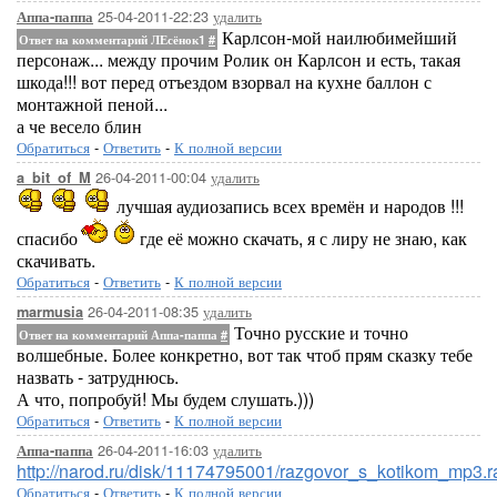
25-04-2011-22:23
удалить
Аппа-паппа
Карлсон-мой наилюбимейший
Ответ на комментарий ЛЕсёнок1
#
персонаж... между прочим Ролик он Карлсон и есть, такая
шкода!!! вот перед отъездом взорвал на кухне баллон с
монтажной пеной...
а че весело блин
Обратиться
-
Ответить
-
К полной версии
26-04-2011-00:04
удалить
a_bit_of_M
лучшая аудиозапись всех времён и народов !!!
спасибо
где её можно скачать, я с лиру не знаю, как
скачивать.
Обратиться
-
Ответить
-
К полной версии
26-04-2011-08:35
удалить
marmusia
Точно русские и точно
Ответ на комментарий Аппа-паппа
#
волшебные. Более конкретно, вот так чтоб прям сказку тебе
назвать - затруднюсь.
А что, попробуй! Мы будем слушать.)))
Обратиться
-
Ответить
-
К полной версии
26-04-2011-16:03
удалить
Аппа-паппа
http://narod.ru/disk/11174795001/razgovor_s_kotikom_mp3.r
Обратиться
-
Ответить
-
К полной версии