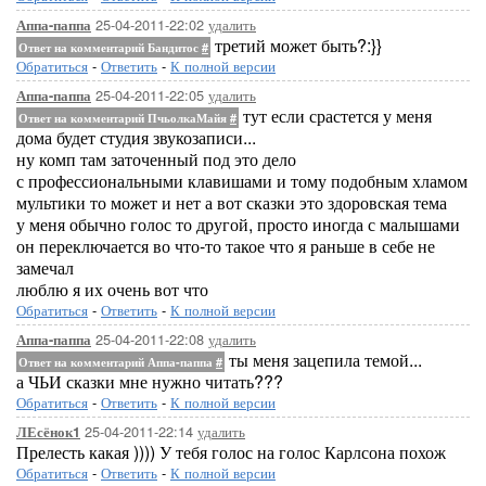
25-04-2011-22:02
удалить
Аппа-паппа
третий может быть?:}}
Ответ на комментарий Бандитос
#
Обратиться
-
Ответить
-
К полной версии
25-04-2011-22:05
удалить
Аппа-паппа
тут если срастется у меня
Ответ на комментарий ПчьолкаМайя
#
дома будет студия звукозаписи...
ну комп там заточенный под это дело
с профессиональными клавишами и тому подобным хламом
мультики то может и нет а вот сказки это здоровская тема
у меня обычно голос то другой, просто иногда с малышами
он переключается во что-то такое что я раньше в себе не
замечал
люблю я их очень вот что
Обратиться
-
Ответить
-
К полной версии
25-04-2011-22:08
удалить
Аппа-паппа
ты меня зацепила темой...
Ответ на комментарий Аппа-паппа
#
а ЧЬИ сказки мне нужно читать???
Обратиться
-
Ответить
-
К полной версии
25-04-2011-22:14
удалить
ЛЕсёнок1
Прелесть какая )))) У тебя голос на голос Карлсона похож
Обратиться
-
Ответить
-
К полной версии