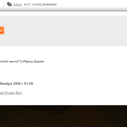
Авось
из (+ сутки) дневников
 тобой хвоста!"(с)Чарльз Дарвин
Ноября 2008 г. 03:06
ия Ролик+Кит