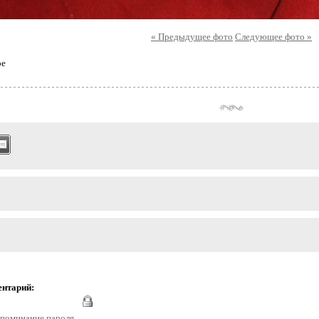
« Предыдущее фото
Следующее фото »
ое
ентарий:
поминание пароля