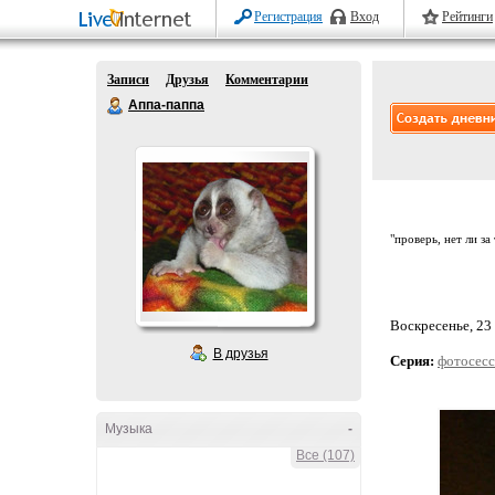
Регистрация
Вход
Рейтинги
Записи
Друзья
Комментарии
Аппа-паппа
"проверь, нет ли за
Воскресенье, 23 
В друзья
Серия:
фотосесс
Музыка
-
Все (107)