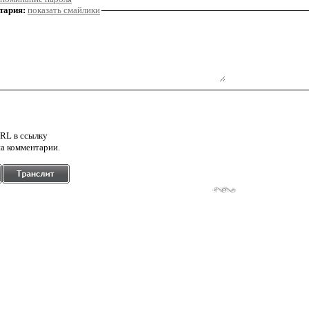
тария:
показать смайлики
RL в ссылку
а комментарии.