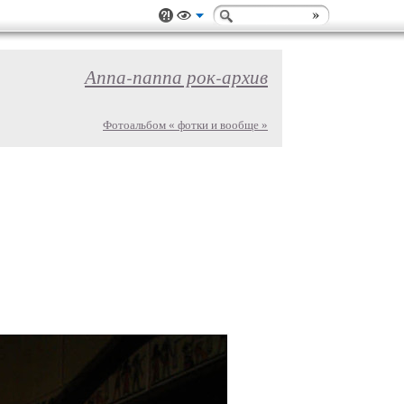
Аппа-паппа рок-архив
Фотоальбом « фотки и вообще »