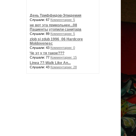
День Триффидов-Эпидемия
Слушали: 67
Комментарии: 5
не вот эта прикольнее...08
Пациенты утопили санитара
Слушали: 89
Комментарии: 5
zlob si zdub 1996_06 Hardcore
Moldovenesc
Слушали: 43
Комментарии: 0
Че эт у тя такое???
Слушали: 77
Комментарии: 15
Linea 77-Walk Like An...
Слушали: 43
Комментарии: 28