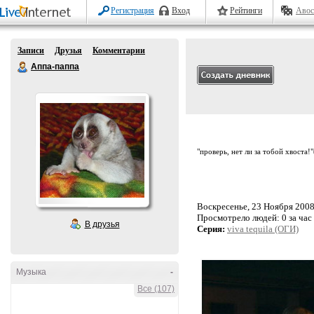
Регистрация
Вход
Рейтинги
Авос
Записи
Друзья
Комментарии
Аппа-паппа
"проверь, нет ли за тобой хвоста!
Воскресенье, 23 Ноября 2008 
Просмотрело людей:
0 за час
В друзья
Серия:
viva tequila (ОГИ)
Музыка
-
Все (107)