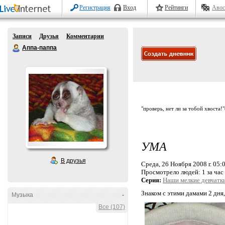
Регистрация
Вход
Рейтинги
Авос
Записи
Друзья
Комментарии
Аппа-паппа
"проверь, нет ли за тобой хвоста!
УМА
В друзья
Среда, 26 Ноября 2008 г. 05:
Просмотрело людей:
1 за час
Серия:
Наши мелкие девчатки
Знаком с этими дамами 2 дня,
Музыка
-
Все (107)