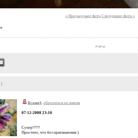
« Предыдущее фото
Следующее фото »
ое
1]
КсаннА
обратиться по имени
07-12-2008 23:10
Супер!!!!!!
Простите, что без приглашения:)