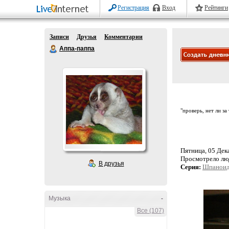
Регистрация
Вход
Рейтинги
Записи
Друзья
Комментарии
Аппа-паппа
"проверь, нет ли за
Пятница, 05 Дека
Просмотрело лю
В друзья
Серия:
Шпаноид
Музыка
-
Все (107)