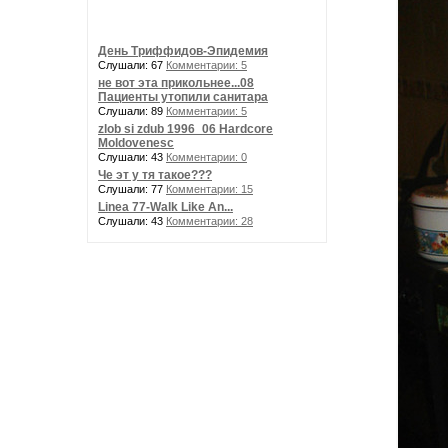
День Триффидов-Эпидемия
Слушали: 67
Комментарии: 5
не вот эта прикольнее...08
Пациенты утопили санитара
Слушали: 89
Комментарии: 5
zlob si zdub 1996_06 Hardcore
Moldovenesc
Слушали: 43
Комментарии: 0
Че эт у тя такое???
Слушали: 77
Комментарии: 15
Linea 77-Walk Like An...
Слушали: 43
Комментарии: 28