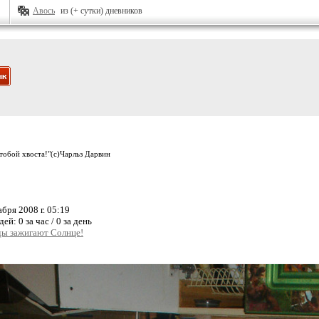
Авось
из (+ сутки) дневников
 тобой хвоста!"(с)Чарльз Дарвин
бря 2008 г. 05:19
дей:
0 за час / 0 за день
ы зажигают Солнце!