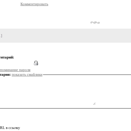
Комментировать
1]
ентарий:
поминание пароля
тария:
показать смайлики
RL в ссылку