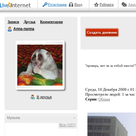
Регистрация
Вход
Рейтинги
Авос
Записи
Друзья
Комментарии
Аппа-паппа
"проверь, нет ли за тобой хвоста!
Среда, 10 Декабря 2008 г. 01
Просмотрело людей:
1 за час
В друзья
Серия:
Общая
Музыка
-
Все (107)