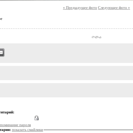
« Предыдущее фото
Следующее фото »
ое
ентарий:
поминание пароля
тария:
показать смайлики