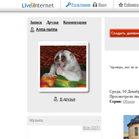
Регистрация
Вход
Рейтинги
Записи
Друзья
Комментарии
Аппа-паппа
"проверь, нет ли за
Среда, 10 Декабр
Просмотрело лю
В друзья
Серия:
Общая
Музыка
-
Все (107)