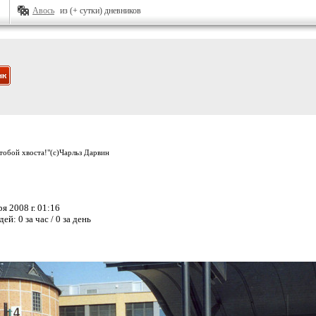
Авось
из (+ сутки) дневников
 тобой хвоста!"(с)Чарльз Дарвин
я 2008 г. 01:16
дей:
0 за час / 0 за день