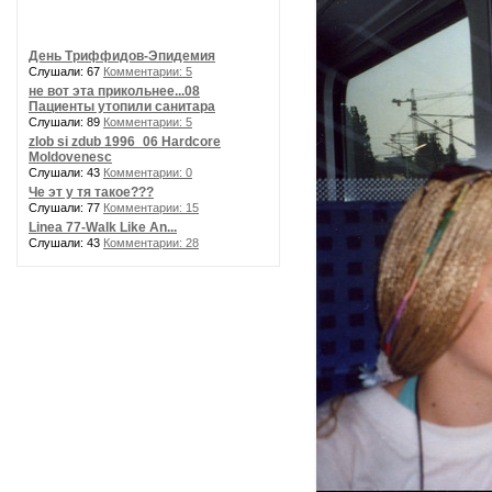
День Триффидов-Эпидемия
Слушали: 67
Комментарии: 5
не вот эта прикольнее...08
Пациенты утопили санитара
Слушали: 89
Комментарии: 5
zlob si zdub 1996_06 Hardcore
Moldovenesc
Слушали: 43
Комментарии: 0
Че эт у тя такое???
Слушали: 77
Комментарии: 15
Linea 77-Walk Like An...
Слушали: 43
Комментарии: 28