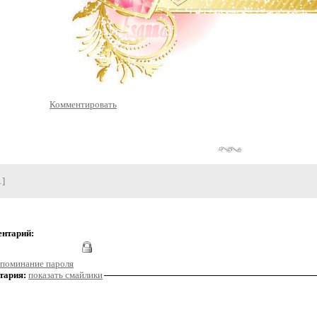
Комментировать
1]
ентарий:
поминание пароля
тария:
показать смайлики