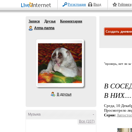
Регистрация
Вход
Рейтинги
Записи
Друзья
Комментарии
Аппа-паппа
"проверь, нет ли за
В СОСЕ
В НИХ..
В друзья
Среда, 10 Декабр
Просмотрело лю
Музыка
-
Серия:
Автостоп
Все (107)