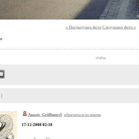
« Предыдущее фото
Следующее фото »
ое
1]
Anazie_GriffinnesS
обратиться по имени
17-12-2008 02:18