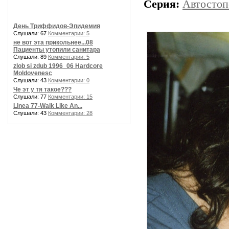
Серия:
Автостоп
День Триффидов-Эпидемия
Слушали: 67
Комментарии: 5
не вот эта прикольнее...08
Пациенты утопили санитара
Слушали: 89
Комментарии: 5
zlob si zdub 1996_06 Hardcore
Moldovenesc
Слушали: 43
Комментарии: 0
Че эт у тя такое???
Слушали: 77
Комментарии: 15
Linea 77-Walk Like An...
Слушали: 43
Комментарии: 28