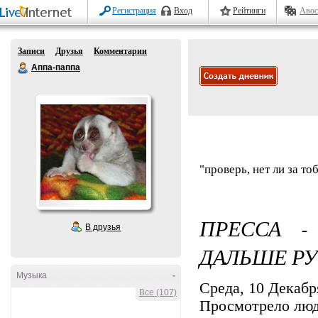
Регистрация
Вход
Рейтинги
Авос
Записи
Друзья
Комментарии
Аппа-паппа
"проверь, нет ли за т
ПРЕССА -
В друзья
ДАЛЬШЕ РУ
Музыка
-
Среда, 10 Декабря
Все (107)
Просмотрело лю