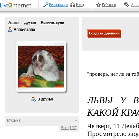
Регистрация
Вход
Рейтинги
Авос
Записи
Друзья
Комментарии
Аппа-паппа
"проверь, нет ли за т
ЛЬВЫ У В
В друзья
КАКОЙ КРА
Музыка
-
Четверг, 11 Декаб
Все (107)
Просмотрело лю