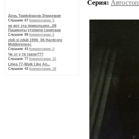
Серия:
Автостоп
День Триффидов-Эпидемия
Слушали: 67
Комментарии: 5
не вот эта прикольнее...08
Пациенты утопили санитара
Слушали: 89
Комментарии: 5
zlob si zdub 1996_06 Hardcore
Moldovenesc
Слушали: 43
Комментарии: 0
Че эт у тя такое???
Слушали: 77
Комментарии: 15
Linea 77-Walk Like An...
Слушали: 43
Комментарии: 28