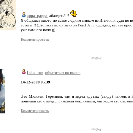
appa_pappa
, абалдеть!!!!
Я общалась как-то по аське с одним панком из Италии, и судя по 
эстеты!!! (Это, кстати, он меня на Pearl Jam подсадил, вернее пр
уже намного поже)))
Комментировать
Luka_sun
обратиться по имени
14-12-2008 05:39
Это Мюнхен, Германия, там я видел крутых (свиду) панков, в 
поймешь кто откуда, прикололи мексиканцы, мы рядом стояли, они
Комментировать