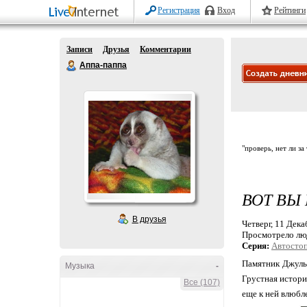
Регистрация
Вход
Рейтинги
Записи
Друзья
Комментарии
Аппа-паппа
"проверь, нет ли за
ВОТ ВЫ 
В друзья
Четверг, 11 Дека
Просмотрело лю
Серия:
Автостоп
Памятник Джулье
Музыка
-
Грустная истори
Все (107)
еще к ней влюбл