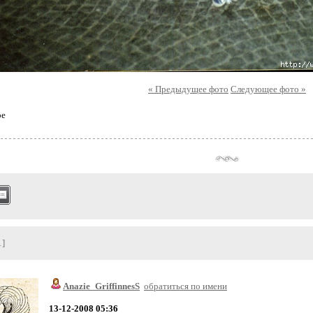
« Предыдущее фото
Следующее фото »
ое
1]
Anazie_GriffinnesS
обратиться по имени
13-12-2008 05:36