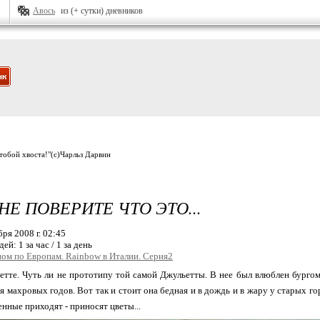
Авось
из (+ сутки) дневников
 тобой хвоста!"(с)Чарльз Дарвин
НЕ ПОВЕРИТЕ ЧТО ЭТО...
бря 2008 г. 02:45
дей:
1 за час / 1 за день
ом по Европам. Rainbow в Италии. Серия2
тте. Чуть ли не прототипу той самой Джульетты. В нее был влюблен бургом
я махровых годов. Вот так и стоит она бедная и в дождь и в жару у старых гор
енные приходят - приносят цветы...