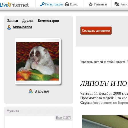
Регистрация
Вход
Рейтинги
Авос
Записи
Друзья
Комментарии
Аппа-паппа
"проверь, нет ли за тобой хвоста!
ЛЯПОТА! И ПО
В друзья
Четверг, 11 Декабря 2008 г. 0
Просмотрело людей:
1 за час
Серия:
Автостопом по Европ
Музыка
-
Все (107)