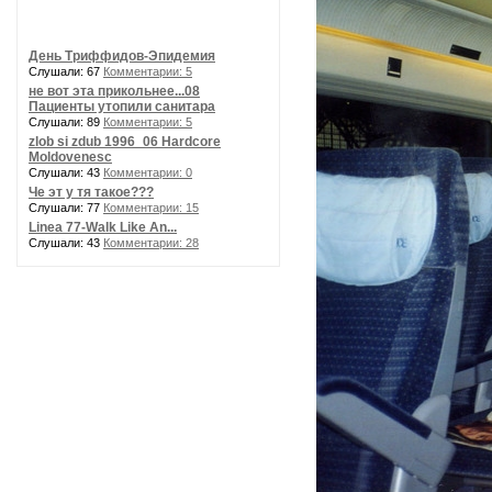
День Триффидов-Эпидемия
Слушали: 67
Комментарии: 5
не вот эта прикольнее...08
Пациенты утопили санитара
Слушали: 89
Комментарии: 5
zlob si zdub 1996_06 Hardcore
Moldovenesc
Слушали: 43
Комментарии: 0
Че эт у тя такое???
Слушали: 77
Комментарии: 15
Linea 77-Walk Like An...
Слушали: 43
Комментарии: 28