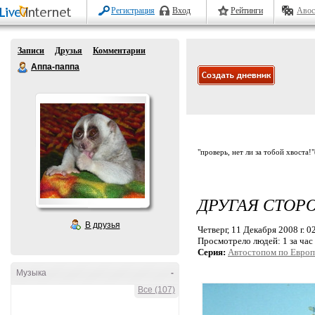
Регистрация
Вход
Рейтинги
Авос
Записи
Друзья
Комментарии
Аппа-паппа
"проверь, нет ли за тобой хвоста!
ДРУГАЯ СТОР
В друзья
Четверг, 11 Декабря 2008 г. 0
Просмотрело людей:
1 за час
Серия:
Автостопом по Европ
Музыка
-
Все (107)