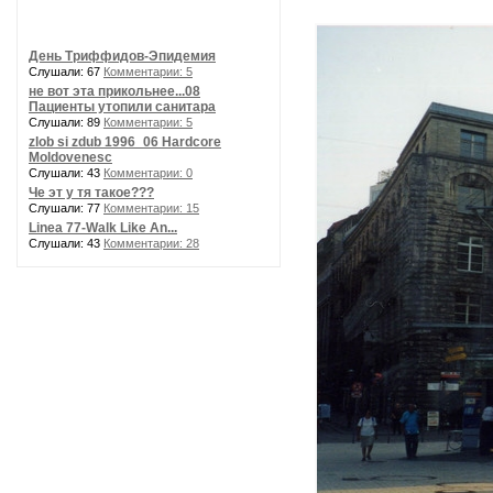
День Триффидов-Эпидемия
Слушали: 67
Комментарии: 5
не вот эта прикольнее...08
Пациенты утопили санитара
Слушали: 89
Комментарии: 5
zlob si zdub 1996_06 Hardcore
Moldovenesc
Слушали: 43
Комментарии: 0
Че эт у тя такое???
Слушали: 77
Комментарии: 15
Linea 77-Walk Like An...
Слушали: 43
Комментарии: 28