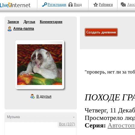
Регистрация
Вход
Рейтинги
Авос
Записи
Друзья
Комментарии
Аппа-паппа
"проверь, нет ли за т
ПОХОДЕ ГР
В друзья
Четверг, 11 Декаб
Просмотрело лю
Музыка
-
Серия:
Автостоп
Все (107)