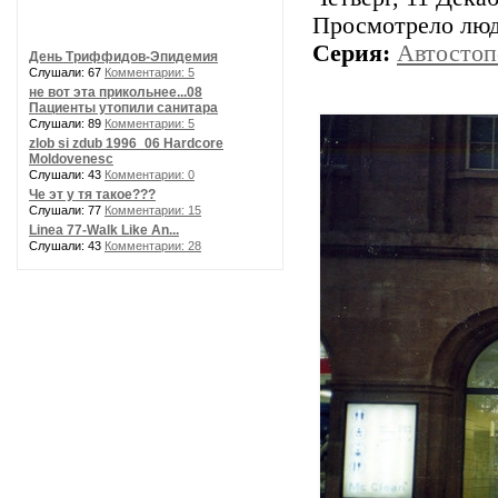
Просмотрело лю
Серия:
Автостоп
День Триффидов-Эпидемия
Слушали: 67
Комментарии: 5
не вот эта прикольнее...08
Пациенты утопили санитара
Слушали: 89
Комментарии: 5
zlob si zdub 1996_06 Hardcore
Moldovenesc
Слушали: 43
Комментарии: 0
Че эт у тя такое???
Слушали: 77
Комментарии: 15
Linea 77-Walk Like An...
Слушали: 43
Комментарии: 28