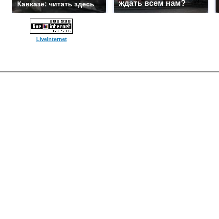
ждать всем нам?
Кавказе: читать здесь
LiveInternet