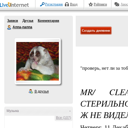
Регистрация
Вход
Рейтинги
Авос
Записи
Друзья
Комментарии
Аппа-паппа
"проверь, нет ли за т
MR/ CLE
В друзья
СТЕРИЛЬНО
Музыка
-
Ж НЕ ВИДЕ
Все (107)
Четверг, 11 Декаб