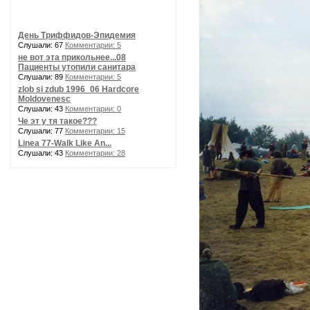
День Триффидов-Эпидемия
Слушали: 67
Комментарии: 5
не вот эта прикольнее...08
Пациенты утопили санитара
Слушали: 89
Комментарии: 5
zlob si zdub 1996_06 Hardcore
Moldovenesc
Слушали: 43
Комментарии: 0
Че эт у тя такое???
Слушали: 77
Комментарии: 15
Linea 77-Walk Like An...
Слушали: 43
Комментарии: 28