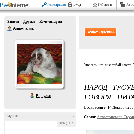
Регистрация
Вход
Рейтинги
Авос
Записи
Друзья
Комментарии
Аппа-паппа
"проверь, нет ли за тобой хвоста!
НАРОД ТУСУ
ГОВОРЯ - ПИТ
В друзья
Воскресенье, 14 Декабря 2008
Музыка
-
Серия:
Автостопом по Европ
Все (107)