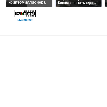
криптомиллионера
Кавказе: читать здесь
LiveInternet