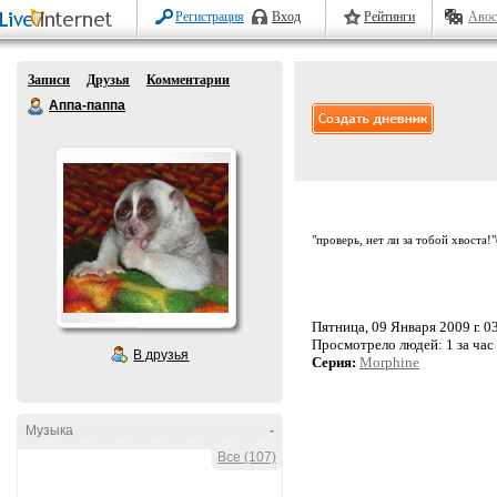
Регистрация
Вход
Рейтинги
Авос
Записи
Друзья
Комментарии
Аппа-паппа
"проверь, нет ли за тобой хвоста!
Пятница, 09 Января 2009 г. 0
Просмотрело людей:
1 за час
В друзья
Серия:
Morphine
Музыка
-
Все (107)