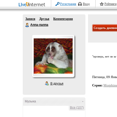
Регистрация
Вход
Рейтинги
Записи
Друзья
Комментарии
Аппа-паппа
"проверь, нет ли за
Пятница, 09 Янва
В друзья
Серия:
Morphin
Музыка
-
Все (107)