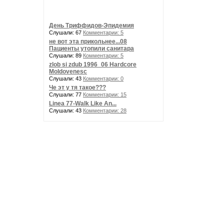
День Триффидов-Эпидемия
Слушали: 67
Комментарии: 5
не вот эта прикольнее...08
Пациенты утопили санитара
Слушали: 89
Комментарии: 5
zlob si zdub 1996_06 Hardcore
Moldovenesc
Слушали: 43
Комментарии: 0
Че эт у тя такое???
Слушали: 77
Комментарии: 15
Linea 77-Walk Like An...
Слушали: 43
Комментарии: 28