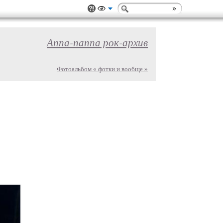
Аппа-паппа рок-архив
Фотоальбом « фотки и вообще »