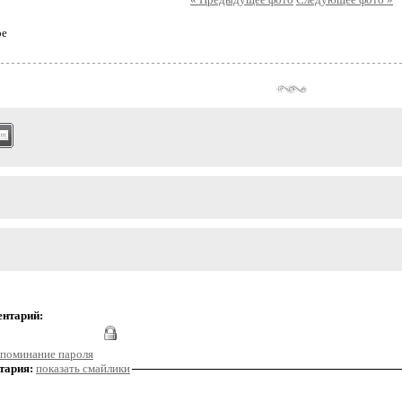
ое
ентарий:
поминание пароля
тария:
показать смайлики