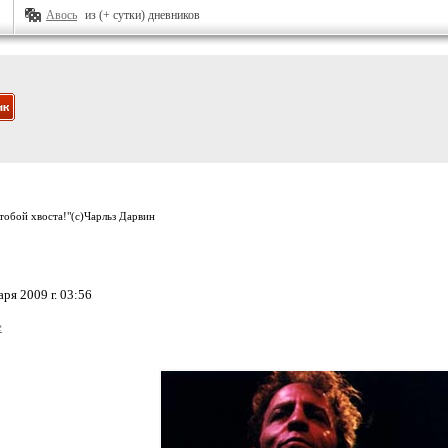
Авось
из (+ сутки) дневников
 тобой хвоста!"(с)Чарльз Дарвин
ря 2009 г. 03:56
e