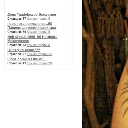
День Триффидов-Эпидемия
Слушали: 67
Комментарии: 5
не вот эта прикольнее...08
Пациенты утопили санитара
Слушали: 89
Комментарии: 5
zlob si zdub 1996_06 Hardcore
Moldovenesc
Слушали: 43
Комментарии: 0
Че эт у тя такое???
Слушали: 77
Комментарии: 15
Linea 77-Walk Like An...
Слушали: 43
Комментарии: 28