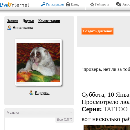
Регистрация
Вход
Рейтинги
Авос
Записи
Друзья
Комментарии
Аппа-паппа
"проверь, нет ли за т
В друзья
Суббота, 10 Январ
Просмотрело лю
Серия:
TATTOO
Музыка
-
вот несколько ра
Все (107)