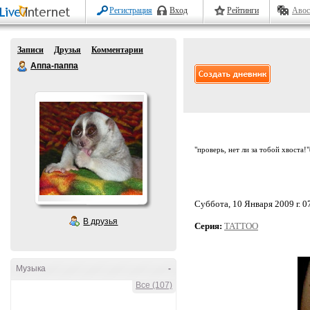
Регистрация
Вход
Рейтинги
Авос
Записи
Друзья
Комментарии
Аппа-паппа
"проверь, нет ли за тобой хвоста!
Суббота, 10 Января 2009 г. 0
В друзья
Серия:
TATTOO
Музыка
-
Все (107)