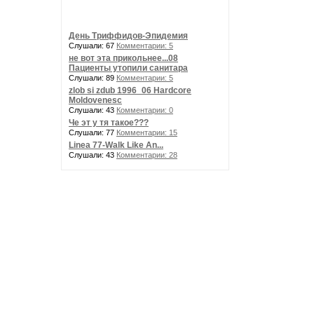
День Триффидов-Эпидемия
Слушали: 67
Комментарии: 5
не вот эта прикольнее...08
Пациенты утопили санитара
Слушали: 89
Комментарии: 5
zlob si zdub 1996_06 Hardcore
Moldovenesc
Слушали: 43
Комментарии: 0
Че эт у тя такое???
Слушали: 77
Комментарии: 15
Linea 77-Walk Like An...
Слушали: 43
Комментарии: 28