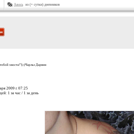
Авось
из (+ сутки) дневников
 тобой хвоста!"(с)Чарльз Дарвин
ря 2009 г. 07:25
дей:
1 за час / 1 за день