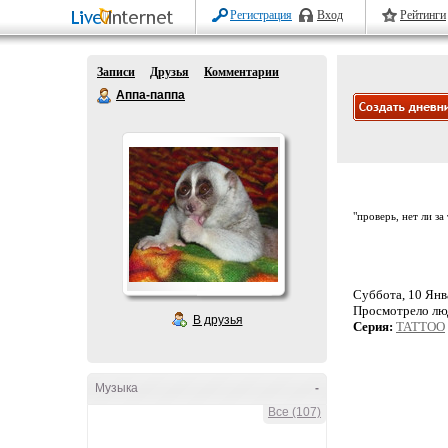
Регистрация
Вход
Рейтинги
Записи
Друзья
Комментарии
Аппа-паппа
"проверь, нет ли за
Суббота, 10 Янва
Просмотрело лю
В друзья
Серия:
TATTOO
Музыка
-
Все (107)