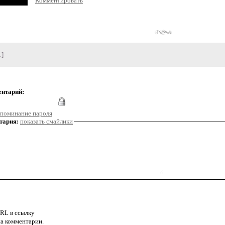
Комментировать
1]
ентарий:
поминание пароля
тария:
показать смайлики
RL в ссылку
а комментарии.